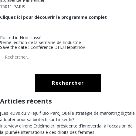
95, avenue Parmentier
75011 PARIS
Cliquez ici pour découvrir le programme complet
Posted in
Non classé
Navigation
9ème édition de la semaine de l’industrie
Save the date : Conférence DHU Hepatinov
de
Rechercher :
l’article
Articles récents
[Les RDVs du Villejuif Bio Park] Quelle stratégie de marketing digitale
adopter pour sa biotech sur LinkedIn?
Interview d’Irene Erdelmeier, présidente d’Innoverda, à l’occasion de
la journée internationale des droits des femmes