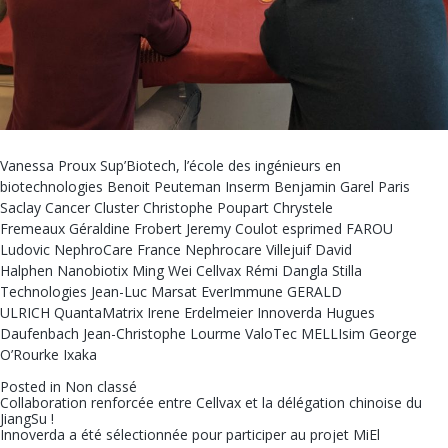
Vanessa Proux
Sup’Biotech, l’école des ingénieurs en
biotechnologies
Benoit Peuteman
Inserm
Benjamin Garel
Paris
Saclay Cancer Cluster
Christophe Poupart
Chrystele
Fremeaux
Géraldine Frobert
Jeremy Coulot
esprimed
FAROU
Ludovic
NephroCare France
Nephrocare Villejuif
David
Halphen
Nanobiotix
Ming Wei
Cellvax
Rémi Dangla
Stilla
Technologies
Jean-Luc Marsat
EverImmune
GERALD
ULRICH
QuantaMatrix
Irene Erdelmeier
Innoverda
Hugues
Daufenbach
Jean-Christophe Lourme
ValoTec
MELLIsim
George
O’Rourke
Ixaka
Posted in
Non classé
Navigation
Collaboration renforcée entre Cellvax et la délégation chinoise du
JiangSu !
de
Innoverda a été sélectionnée pour participer au projet MiEl