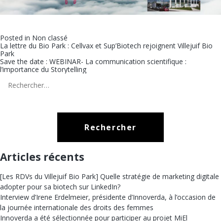
Posted in
Non classé
Navigation
La lettre du Bio Park : Cellvax et Sup’Biotech rejoignent Villejuif Bio
Park
de
Save the date : WEBINAR- La communication scientifique :
l’article
l’importance du Storytelling
Rechercher :
Articles récents
[Les RDVs du Villejuif Bio Park] Quelle stratégie de marketing digitale
adopter pour sa biotech sur LinkedIn?
Interview d’Irene Erdelmeier, présidente d’Innoverda, à l’occasion de
la journée internationale des droits des femmes
Innoverda a été sélectionnée pour participer au projet MiEl