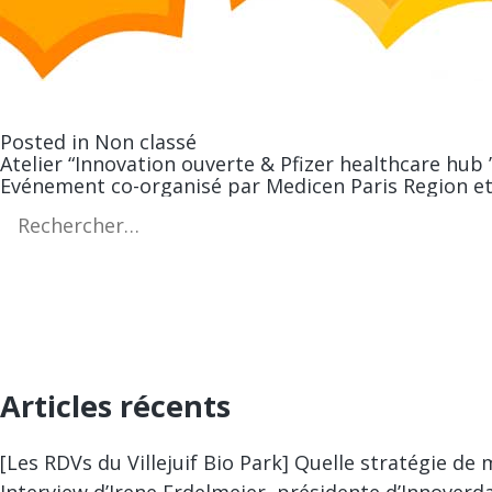
Posted in
Non classé
Navigation
Atelier “Innovation ouverte & Pfizer healthcare hub 
Evénement co-organisé par Medicen Paris Region et
de
Rechercher :
l’article
Articles récents
[Les RDVs du Villejuif Bio Park] Quelle stratégie de
Interview d’Irene Erdelmeier, présidente d’Innoverda