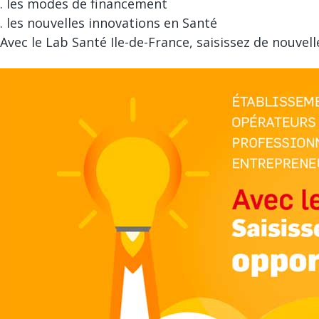
. les modes de financement
. les nouvelles innovations en Santé
Avec le Lab Santé Ile-de-France, saisissez de nouvel