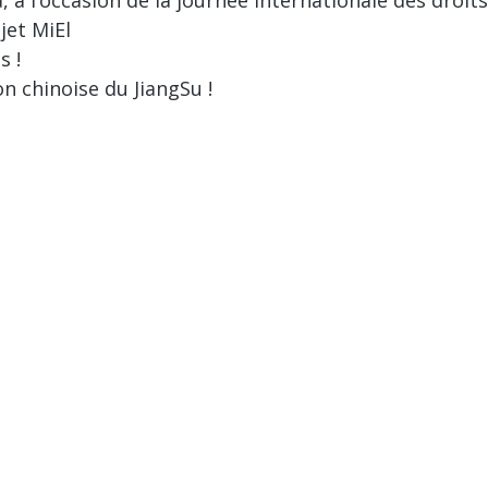
jet MiEl
s !
on chinoise du JiangSu !